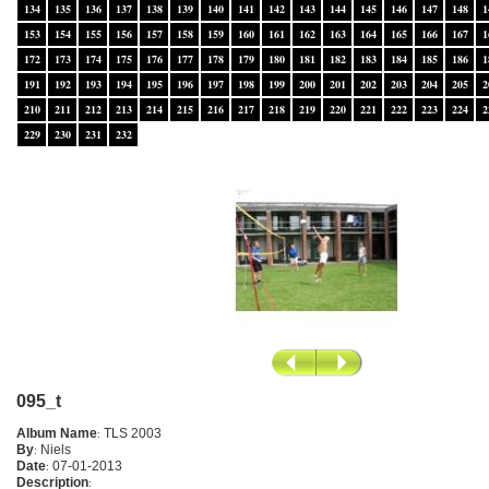
134
135
136
137
138
139
140
141
142
143
144
145
146
147
148
1
153
154
155
156
157
158
159
160
161
162
163
164
165
166
167
1
172
173
174
175
176
177
178
179
180
181
182
183
184
185
186
1
191
192
193
194
195
196
197
198
199
200
201
202
203
204
205
2
210
211
212
213
214
215
216
217
218
219
220
221
222
223
224
2
229
230
231
232
095_t
Album Name
:
TLS 2003
By
:
Niels
Date
:
07-01-2013
Description
: