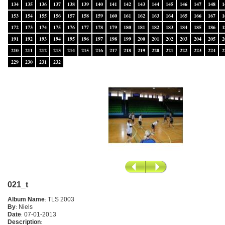
134
135
136
137
138
139
140
141
142
143
144
145
146
147
148
1
153
154
155
156
157
158
159
160
161
162
163
164
165
166
167
1
172
173
174
175
176
177
178
179
180
181
182
183
184
185
186
1
191
192
193
194
195
196
197
198
199
200
201
202
203
204
205
2
210
211
212
213
214
215
216
217
218
219
220
221
222
223
224
2
229
230
231
232
021_t
Album Name
:
TLS 2003
By
:
Niels
Date
:
07-01-2013
Description
: