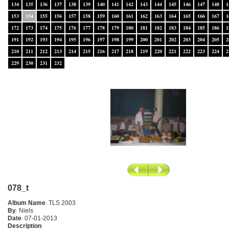
134
135
136
137
138
139
140
141
142
143
144
145
146
147
148
1
153
154
155
156
157
158
159
160
161
162
163
164
165
166
167
1
172
173
174
175
176
177
178
179
180
181
182
183
184
185
186
1
191
192
193
194
195
196
197
198
199
200
201
202
203
204
205
2
210
211
212
213
214
215
216
217
218
219
220
221
222
223
224
2
229
230
231
232
078_t
Album Name
:
TLS 2003
By
:
Niels
Date
:
07-01-2013
Description
: