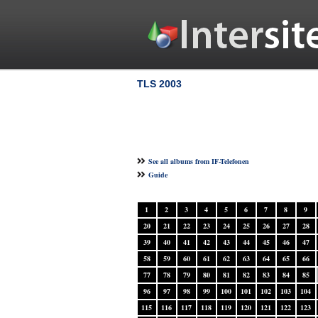
TLS 2003
See all albums from IF-Telefonen
Guide
1
2
3
4
5
6
7
8
9
20
21
22
23
24
25
26
27
28
39
40
41
42
43
44
45
46
47
58
59
60
61
62
63
64
65
66
77
78
79
80
81
82
83
84
85
96
97
98
99
100
101
102
103
104
115
116
117
118
119
120
121
122
123