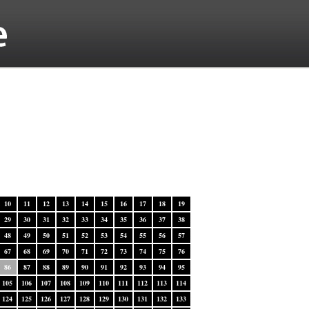
10
11
12
13
14
15
16
17
18
19
29
30
31
32
33
34
35
36
37
38
48
49
50
51
52
53
54
55
56
57
67
68
69
70
71
72
73
74
75
76
86
87
88
89
90
91
92
93
94
95
105
106
107
108
109
110
111
112
113
114
124
125
126
127
128
129
130
131
132
133