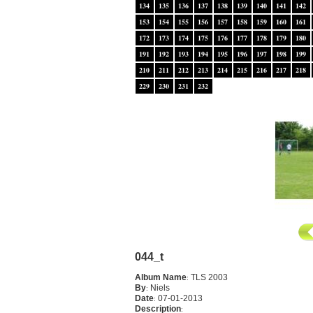
134
135
136
137
138
139
140
141
142
153
154
155
156
157
158
159
160
161
172
173
174
175
176
177
178
179
180
191
192
193
194
195
196
197
198
199
210
211
212
213
214
215
216
217
218
229
230
231
232
044_t
Album Name
:
TLS 2003
By
:
Niels
Date
:
07-01-2013
Description
: