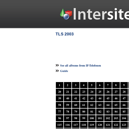
TLS 2003
See all albums from IF-Telefonen
Guide
1
2
3
4
5
6
7
8
9
20
21
22
23
24
25
26
27
28
39
40
41
42
43
44
45
46
47
58
59
60
61
62
63
64
65
66
77
78
79
80
81
82
83
84
85
96
97
98
99
100
101
102
103
104
115
116
117
118
119
120
121
122
123