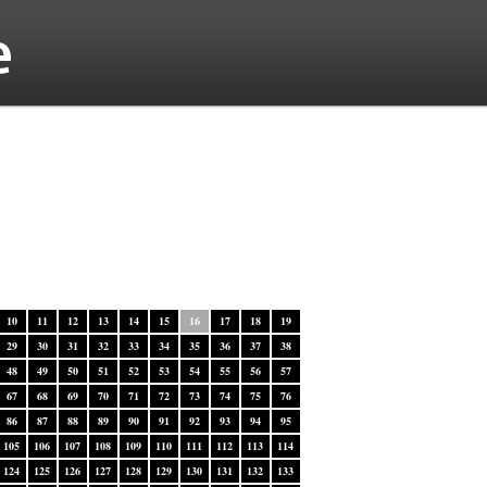
10
11
12
13
14
15
16
17
18
19
29
30
31
32
33
34
35
36
37
38
48
49
50
51
52
53
54
55
56
57
67
68
69
70
71
72
73
74
75
76
86
87
88
89
90
91
92
93
94
95
105
106
107
108
109
110
111
112
113
114
124
125
126
127
128
129
130
131
132
133