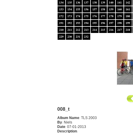
134
135
136
137
138
139
140
141
142
153
154
155
156
157
158
159
160
161
172
173
174
175
176
177
178
179
180
191
192
193
194
195
196
197
198
199
210
211
212
213
214
215
216
217
218
229
230
231
232
008_t
Album Name
:
TLS 2003
By
:
Niels
Date
:
07-01-2013
Description
: