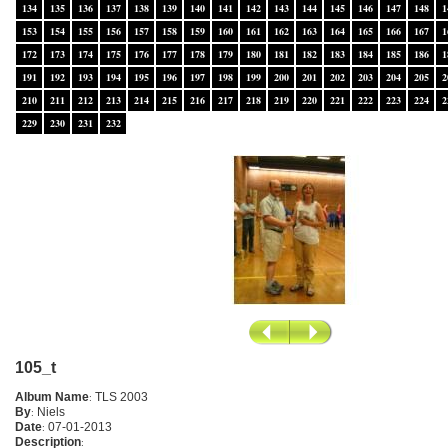
134
135
136
137
138
139
140
141
142
143
144
145
146
147
148
1
153
154
155
156
157
158
159
160
161
162
163
164
165
166
167
1
172
173
174
175
176
177
178
179
180
181
182
183
184
185
186
1
191
192
193
194
195
196
197
198
199
200
201
202
203
204
205
2
210
211
212
213
214
215
216
217
218
219
220
221
222
223
224
2
229
230
231
232
105_t
Album Name
:
TLS 2003
By
:
Niels
Date
:
07-01-2013
Description
: